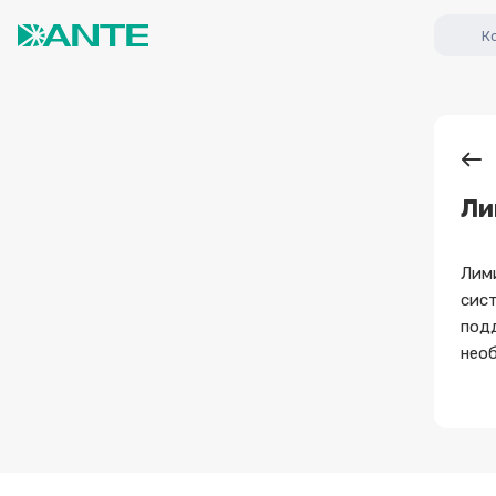
К
Ли
Лими
сист
подд
нео