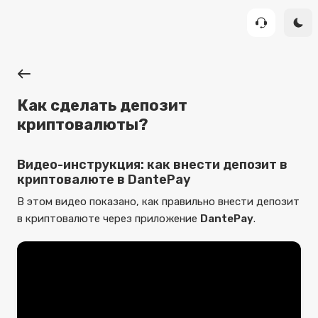
Как сделать депозит
криптовалюты?
Видео-инструкция: как внести депозит в
криптовалюте в DantePay
В этом видео показано, как правильно внести депозит
в криптовалюте через приложение
DantePay
.